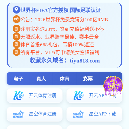
2013
年
10
月
13
至
19
日，第十三届
“
挑