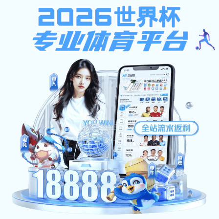
88看球直播
首页
m6官网app入口 教育概况
师资队伍
人才培养
English
88看球直播:
===新版栏
首页
===新版栏
目===
首页
m6官网app入口 教育概况
各位参加研究