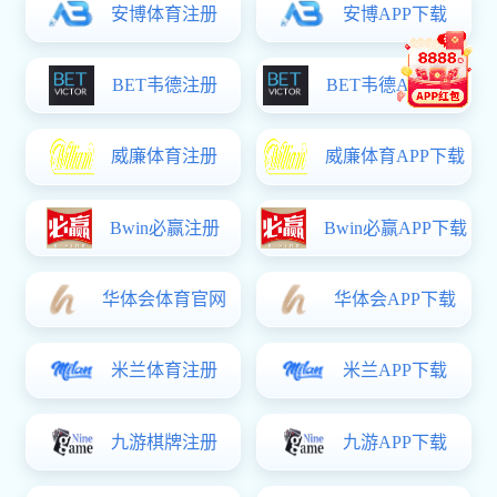
科学研究
党群工作
学生工作
合作交流
信息服务
English
新闻动态
m6官网app入口 教育风采
m6官网app入口 教育平台
通知公告
二维码