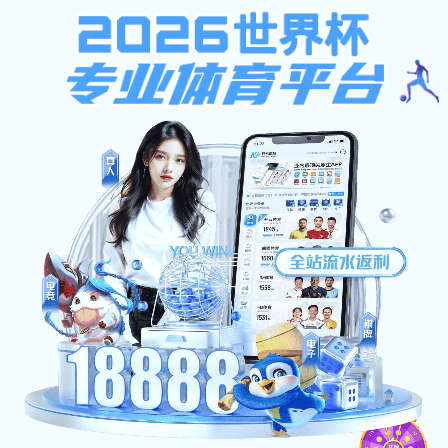
88看球直播
首页
m6官网app入口 教育概况
师资队伍
人才培养
English
88看球直播:
科学研究
首页
科学研究
科研概况
科研动态