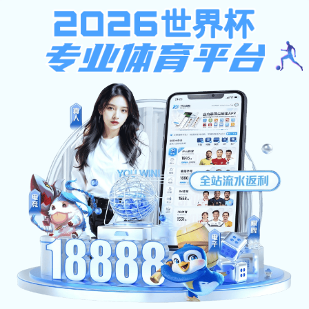
88看球直播
首页
m6官网app入口 教育概况
师资队伍
人才培养
English
88看球直播:
===新版栏
首页
===新版栏
目===
首页
m6官网app入口 教育概况