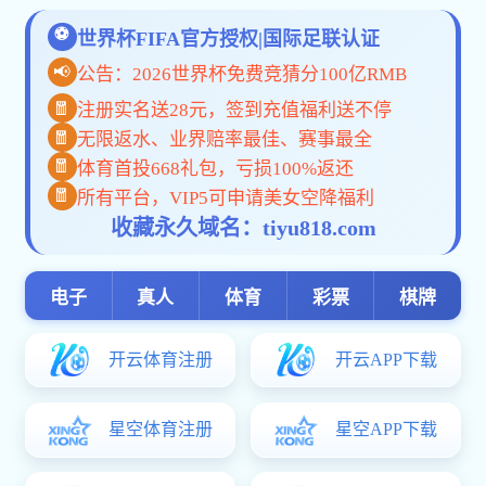
培养目标及毕业要求
m6体育app官
课程资源
公示及面试通知.
实践威廉体育网页版 88看球直
88看球直播 
播
大创项目再结硕果
毕业设计
关于88看球直
第二课堂
对外交流
我院学子在第
下载88看球直播
88看球直播 
市大学生金相技.
教师入口
研究生培养
88看球直播 
招生就业
关于88看球直
威廉体育网页版 88看球直
迎盛会 铸忠诚