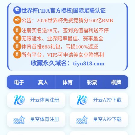
国际交流
教育、纺织m
中、突、蒙
国内合作
官网app入口
English Version
Institute of Ksa
此次会议
。m
m6官网app
教育相关教师
上午
8:
的帷幕。接
记
、
材料科
栋教授分别