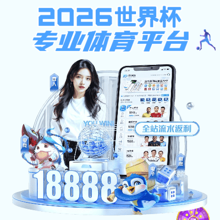
88看球直播
首页
m6官网app入口 教育概况
师资队伍
人才培养
English
88看球直播:
人才培养
首页
人才培养
本科生培养
研究生培养