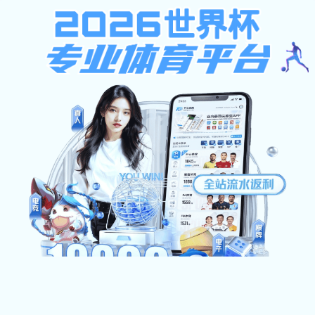
88看球直播
首页
m6官网app入口 教育概况
师资队伍
人才培养
English
88看球直播:m6体育app官方 m6官网
发